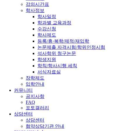
강의시간표
학사정보
학사일정
학과별 교육과정
수강신청
학사제도
등록/휴·복학/제적/재입학
논문제출 자격시험/학위인정시험
석사학위 청구논문
학생지원
학칙/학사시행 세칙
서식자료실
장학제도
입학안내
커뮤니티
공지사항
FAQ
포토갤러리
상담센터
상담센터
협약상담기관 안내