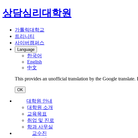
상담심리대학원
가톨릭대학교
트리니티
사이버캠퍼스
Language
한국어
English
中文
This provides an unofficial translation by the Google translate.
OK
대학원 안내
대학원 소개
교육목표
취업 및 진로
학과 사무실
교수진