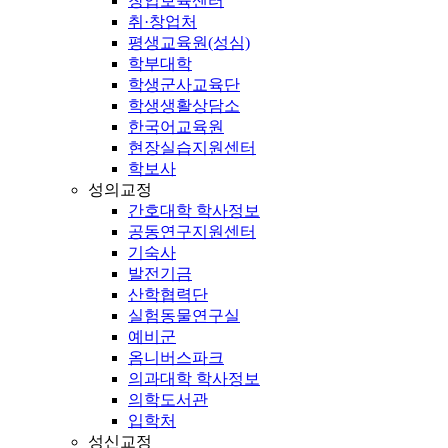
창업보육센터
취·창업처
평생교육원(성심)
학부대학
학생군사교육단
학생생활상담소
한국어교육원
현장실습지원센터
학보사
성의교정
간호대학 학사정보
공동연구지원센터
기숙사
발전기금
산학협력단
실험동물연구실
예비군
옴니버스파크
의과대학 학사정보
의학도서관
입학처
성신교정