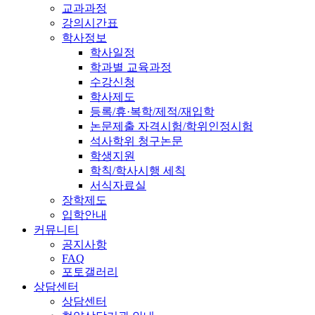
교과과정
강의시간표
학사정보
학사일정
학과별 교육과정
수강신청
학사제도
등록/휴·복학/제적/재입학
논문제출 자격시험/학위인정시험
석사학위 청구논문
학생지원
학칙/학사시행 세칙
서식자료실
장학제도
입학안내
커뮤니티
공지사항
FAQ
포토갤러리
상담센터
상담센터