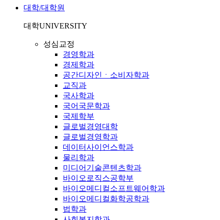
대학/대학원
대학
UNIVERSITY
성심교정
경영학과
경제학과
공간디자인ㆍ소비자학과
교직과
국사학과
국어국문학과
국제학부
글로벌경영대학
글로벌경영학과
데이터사이언스학과
물리학과
미디어기술콘텐츠학과
바이오로직스공학부
바이오메디컬소프트웨어학과
바이오메디컬화학공학과
법학과
사회복지학과