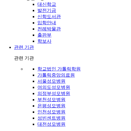
대신학교
발전기금
신학도서관
입학안내
전례박물관
출판부
학보사
관련 기관
관련 기관
학교법인 가톨릭학원
가톨릭중앙의료원
서울성모병원
여의도성모병원
의정부성모병원
부천성모병원
은평성모병원
인천성모병원
성빈센트병원
대전성모병원