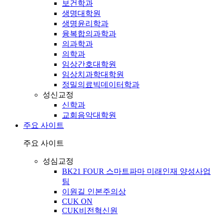
보건학과
생명대학원
생명윤리학과
융복합의과학과
의과학과
의학과
임상간호대학원
임상치과학대학원
정밀의료빅데이터학과
성신교정
신학과
교회음악대학원
주요 사이트
주요 사이트
성심교정
BK21 FOUR 스마트파마 미래인재 양성사업
팀
이원길 인본주의상
CUK ON
CUK비전혁신원