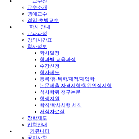
교수진
교수소개
명예교수
겸임·초빙교수
학사 안내
교과과정
강의시간표
학사정보
학사일정
학과별 교육과정
수강신청
학사제도
등록/휴·복학/제적/재입학
논문제출 자격시험/학위인정시험
석사학위 청구논문
학생지원
학칙/학사시행 세칙
서식자료실
장학제도
입학안내
커뮤니티
공지사항