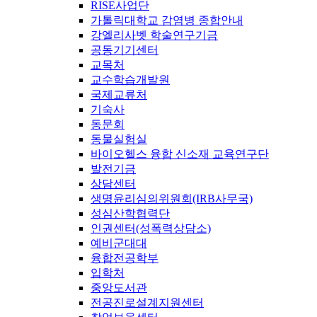
RISE사업단
가톨릭대학교 감염병 종합안내
강엘리사벳 학술연구기금
공동기기센터
교목처
교수학습개발원
국제교류처
기숙사
동문회
동물실험실
바이오헬스 융합 신소재 교육연구단
발전기금
상담센터
생명윤리심의위원회(IRB사무국)
성심산학협력단
인권센터(성폭력상담소)
예비군대대
융합전공학부
입학처
중앙도서관
전공진로설계지원센터