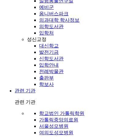
실험동물연구실
예비군
옴니버스파크
의과대학 학사정보
의학도서관
입학처
성신교정
대신학교
발전기금
신학도서관
입학안내
전례박물관
출판부
학보사
관련 기관
관련 기관
학교법인 가톨릭학원
가톨릭중앙의료원
서울성모병원
여의도성모병원