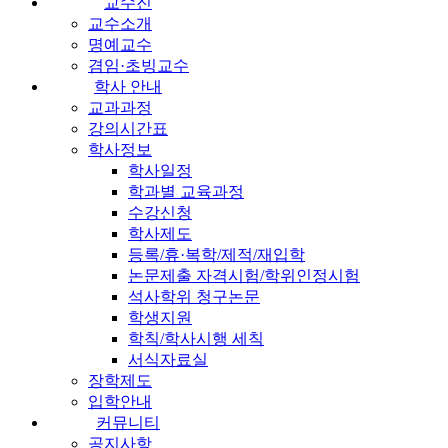
교수진
교수소개
명예교수
겸임·초빙교수
학사 안내
교과과정
강의시간표
학사정보
학사일정
학과별 교육과정
수강신청
학사제도
등록/휴·복학/제적/재입학
논문제출 자격시험/학위인정시험
석사학위 청구논문
학생지원
학칙/학사시행 세칙
서식자료실
장학제도
입학안내
커뮤니티
공지사항