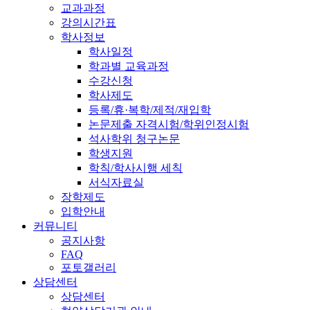
교과과정
강의시간표
학사정보
학사일정
학과별 교육과정
수강신청
학사제도
등록/휴·복학/제적/재입학
논문제출 자격시험/학위인정시험
석사학위 청구논문
학생지원
학칙/학사시행 세칙
서식자료실
장학제도
입학안내
커뮤니티
공지사항
FAQ
포토갤러리
상담센터
상담센터