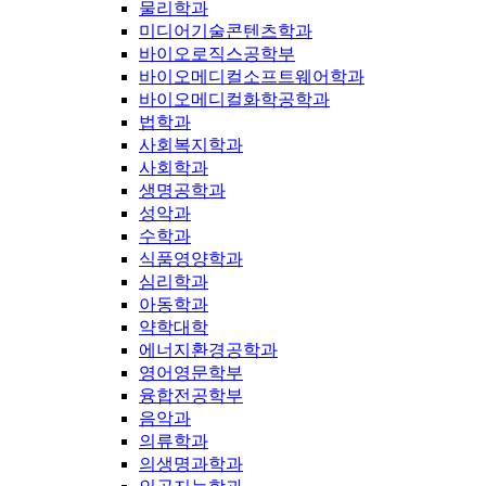
물리학과
미디어기술콘텐츠학과
바이오로직스공학부
바이오메디컬소프트웨어학과
바이오메디컬화학공학과
법학과
사회복지학과
사회학과
생명공학과
성악과
수학과
식품영양학과
심리학과
아동학과
약학대학
에너지환경공학과
영어영문학부
융합전공학부
음악과
의류학과
의생명과학과