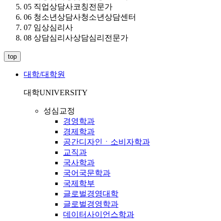
05 직업상담사코칭전문가
06 청소년상담사청소년상담센터
07 임상심리사
08 상담심리사상담심리전문가
top
대학/대학원
대학
UNIVERSITY
성심교정
경영학과
경제학과
공간디자인ㆍ소비자학과
교직과
국사학과
국어국문학과
국제학부
글로벌경영대학
글로벌경영학과
데이터사이언스학과