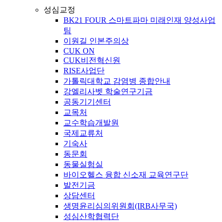
성심교정
BK21 FOUR 스마트파마 미래인재 양성사업
팀
이원길 인본주의상
CUK ON
CUK비전혁신원
RISE사업단
가톨릭대학교 감염병 종합안내
강엘리사벳 학술연구기금
공동기기센터
교목처
교수학습개발원
국제교류처
기숙사
동문회
동물실험실
바이오헬스 융합 신소재 교육연구단
발전기금
상담센터
생명윤리심의위원회(IRB사무국)
성심산학협력단